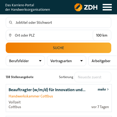
Das Karriere-Portal
der Handwerksorganisationen
SUCHE
Berufsfelder
Vertragsarten
Arbeitgeber
138 Stellenangebote
Sortierung
Beauftragter (w/m/d) für Innovation und Technologie im Handwerk (BIT)
mehr
Handwerkskammer Cottbus
Vollzeit
Cottbus
vor 7 Tagen