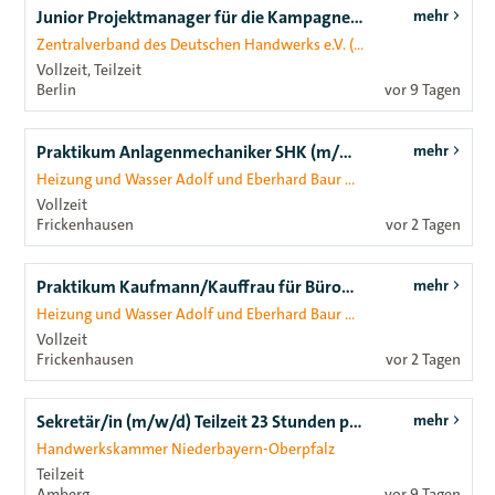
Junior Projektmanager für die Kampagne von „DAS HANDWERK“ (m/w/d)
mehr
Zentralverband des Deutschen Handwerks e.V. (ZDH)
Vollzeit, Teilzeit
Berlin
vor 9 Tagen
Praktikum Anlagenmechaniker SHK (m/w/d)
mehr
Heizung und Wasser Adolf und Eberhard Baur GmbH
Vollzeit
Frickenhausen
vor 2 Tagen
Praktikum Kaufmann/Kauffrau für Büromanagement (m/w/d)
mehr
Heizung und Wasser Adolf und Eberhard Baur GmbH
Vollzeit
Frickenhausen
vor 2 Tagen
Sekretär/in (m/w/d) Teilzeit 23 Stunden pro Woche (Mi - Fr)
mehr
Handwerkskammer Niederbayern-Oberpfalz
Teilzeit
Amberg
vor 9 Tagen