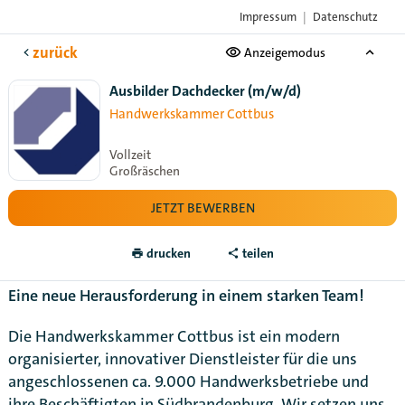
Impressum
|
Datenschutz
Das Karriere-Portal
der Handwerksorganisationen
zurück
Anzeigemodus
Ausbilder Dachdecker (m/w/d)
Handwerkskammer Cottbus
Vollzeit
Großräschen
JETZT BEWERBEN
drucken
teilen
Eine neue Herausforderung in einem starken Team!
Die Handwerkskammer Cottbus ist ein modern
organisierter, innovativer Dienstleister für die uns
angeschlossenen ca. 9.000 Handwerksbetriebe und
ihre Beschäftigten in Südbrandenburg. Wir setzen uns